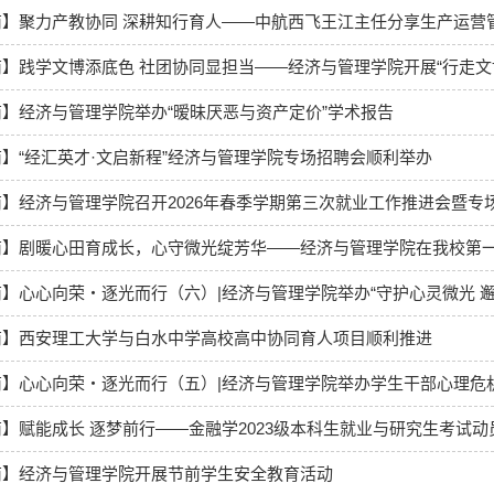
商】聚力产教协同 深耕知行育人——中航西飞王江主任分享生产运营
】践学文博添底色 社团协同显担当——经济与管理学院开展“行走文博 
】经济与管理学院举办“暧昧厌恶与资产定价”学术报告
】“经汇英才·文启新程”经济与管理学院专场招聘会顺利举办
】经济与管理学院召开2026年春季学期第三次就业工作推进会暨专
商】剧暖心田育成长，心守微光绽芳华——经济与管理学院在我校第
】心心向荣・逐光而行（六）|经济与管理学院举办“守护心灵微光 
商】西安理工大学与白水中学高校高中协同育人项目顺利推进
商】心心向荣・逐光而行（五）|经济与管理学院举办学生干部心理危
】赋能成长 逐梦前行——金融学2023级本科生就业与研究生考试
商】经济与管理学院开展节前学生安全教育活动