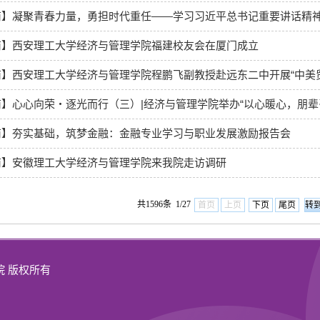
商】凝聚青春力量，勇担时代重任——学习习近平总书记重要讲话精
商】西安理工大学经济与管理学院福建校友会在厦门成立
】西安理工大学经济与管理学院程鹏飞副教授赴远东二中开展“中美
】心心向荣・逐光而行（三）|经济与管理学院举办“以心暖心，朋辈引
商】夯实基础，筑梦金融：金融专业学习与职业发展激励报告会
商】安徽理工大学经济与管理学院来我院走访调研
共1596条 1/27
首页
上页
下页
尾页
理学院 版权所有